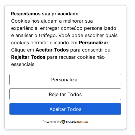
Respeitamos sua privacidade
Cookies nos ajudam a melhorar sua
experiência, entregar conteúdo personalizado
e analisar o tráfego. Você pode escolher quais
cookies permitir clicando em
Personalizar
.
© 2026 – Rádio Chama - CNPJ: 20.679.360/0001-79
Clique em
Aceitar Todos
para consentir ou
Rejeitar Todos
para recusar cookies não
essenciais.
Personalizar
Rejeitar Todos
Aceitar Todos
Powered by